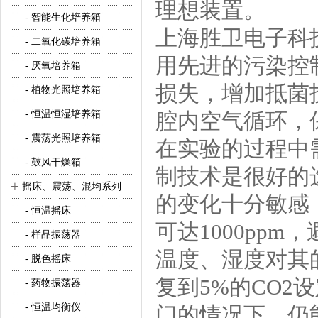
理想装置。
- 智能生化培养箱
上海胜卫电子科
- 二氧化碳培养箱
用先进的污染控
- 厌氧培养箱
损失，增加抵菌
- 植物光照培养箱
- 恒温恒湿培养箱
腔内空气循环，
- 震荡光照培养箱
在实验的过程中
- 鼓风干燥箱
制技术是很好的选
+
摇床、震荡、混均系列
的变化十分敏感
- 恒温摇床
可达1000pp
- 样品振荡器
温度、湿度对其的
- 脱色摇床
复到5%的CO
- 药物振荡器
- 恒温均衡仪
门的情况下，仍