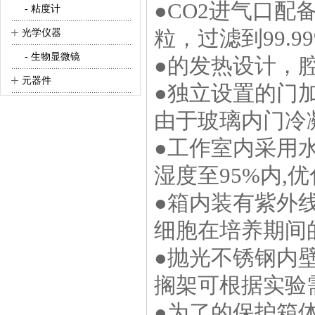
●CO2进气口配
- 粘度计
+
粒，过滤到99.
光学仪器
- 生物显微镜
●的发热设计，
+
元器件
●独立设置的门
由于玻璃内门冷
●工作室内采用
湿度至95%内,
●箱内装有紫外
细胞在培养期间
●抛光不锈钢内
搁架可根据实验
●为了的保护箱