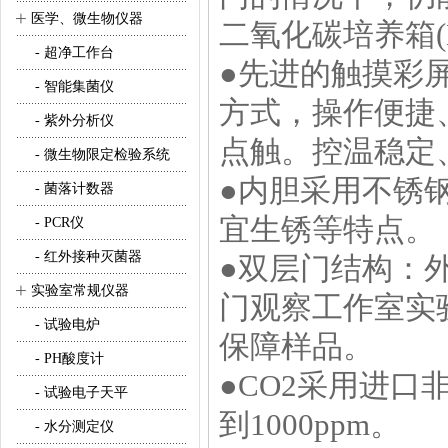
+
医学、微生物仪器
二氧化碳培养箱(
- 超净工作台
●先进的触摸彩
- 智能集菌仪
方式，操作便捷
- 紫外分析仪
点触。控温稳定
- 微生物限定检验系统
●内胆采用不锈
- 菌落计数器
宜生锈等特点。
- PCR仪
- 红外接种灭菌器
●双层门结构：
+
实验室常规仪器
门观察工作室实
- 试验电炉
保障样品。
- PH酸度计
●CO2采用进口
- 试验电子天平
到1000ppm。
- 水分测定仪